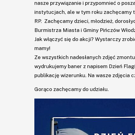
nasze przywiązanie i przypomnieć o posz
instytucjach, ale w tym roku zachęcamy t
Aktualności
RP. Zachęcamy dzieci, młodzież, dorosły
Burmistrza Miasta i Gminy Pińczów Włod
O
Jak włączyć się do akcji? Wystarczy zrobi
mamy!
nas
Ze wszystkich nadesłanych zdjęć zmontu
wydrukujemy baner z napisem Dzień Flagi
Zajęcia
publikację wizerunku. Na wasze zdjęcia c
Wydarzenia
Gorąco zachęcamy do udziału.
Konkursy
Projekty