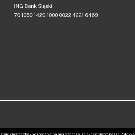
ING Bank Śląski
70 1050 1429 1000 0022 4221 6469
stuje ciasteczka - pozostanie na niej oznacza, że akceptujesz naszą
Politykę