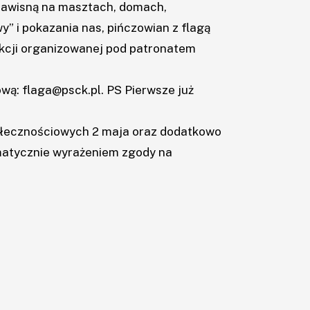
 zawisną na masztach, domach,
y” i pokazania nas, pińczowian z flagą
akcji organizowanej pod patronatem
lową: flaga@psck.pl. PS Pierwsze już
połecznościowych 2 maja oraz dodatkowo
omatycznie wyrażeniem zgody na