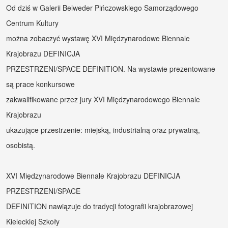
Od dziś w Galerii Belweder Pińczowskiego Samorządowego 
Centrum Kultury
Aktualności
można zobaczyć wystawę XVI Międzynarodowe Biennale 
Krajobrazu DEFINICJA
Aktualności
PRZESTRZENI/SPACE DEFINITION. Na wystawie prezentowane 
UTW
są prace konkursowe
zakwalifikowane przez jury XVI Międzynarodowego Biennale 
O
Krajobrazu
nas
ukazujące przestrzenie: miejską, industrialną oraz prywatną, 
osobistą.
Kadra
XVI Międzynarodowe Biennale Krajobrazu DEFINICJA 
PRZESTRZENI/SPACE
Zajęcia
DEFINITION nawiązuje do tradycji fotografii krajobrazowej 
Wydarzenia
Kieleckiej Szkoły