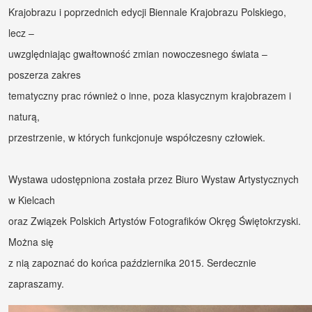
Krajobrazu i poprzednich edycji Biennale Krajobrazu Polskiego, 
Konkursy
lecz –
uwzględniając gwałtowność zmian nowoczesnego świata – 
Projekty
poszerza zakres
tematyczny prac również o inne, poza klasycznym krajobrazem i 
Praca
naturą,
Rozeznanie
przestrzenie, w których funkcjonuje współczesny człowiek.
rynku
Wystawa udostępniona została przez Biuro Wystaw Artystycznych 
Kontakt
w Kielcach
oraz Związek Polskich Artystów Fotografików Okręg Świętokrzyski. 
Można się
z nią zapoznać do końca października 2015. Serdecznie 
zapraszamy.