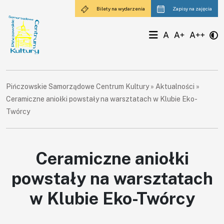
Bilety na wydarzenia
Zapisy na zajęcia
Pińczowskie Samorządowe Centrum Kultury
»
Aktualności
»
Ceramiczne aniołki powstały na warsztatach w Klubie Eko-
Twórcy
×
Ceramiczne aniołki
powstały na warsztatach
Aktualności
w Klubie Eko-Twórcy
Aktualności