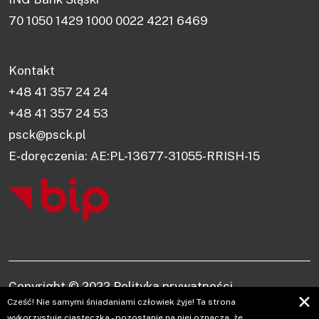
70 1050 1429 1000 0022 4221 6469
Kontakt
+48 41 357 24 24
+48 41 357 24 53
psck@psck.pl
E-doręczenia: AE:PL-13677-31055-RRISH-15
Copyright © 2022
Polityka prywatności
✕
Cześć! Nie samymi śniadaniami człowiek żyje! Ta strona
Realizacja: Jakub Kędziora
wykorzystuje ciasteczka - pozostanie na niej oznacza, że