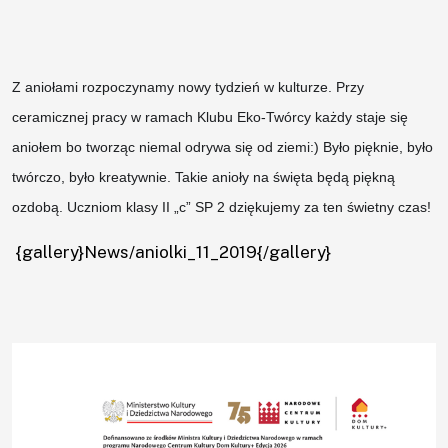
UTW
Z aniołami rozpoczynamy nowy tydzień w kulturze. Przy
O
ceramicznej pracy w ramach Klubu Eko-Twórcy każdy staje się
nas
aniołem bo tworząc niemal odrywa się od ziemi:) Było pięknie, było
twórczo, było kreatywnie. Takie anioły na święta będą piękną
Kadra
ozdobą. Uczniom klasy II „c” SP 2 dziękujemy za ten świetny czas!
{gallery}News/aniolki_11_2019{/gallery}
Zajęcia
Wydarzenia
Konkursy
Projekty