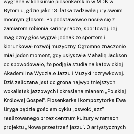
wygrana w konkursie piosenkarskim w MDK w
Bytomiu, gdzie jako 13–latka zadziwiła jury swoim
Aktualności
mocnym głosem. Po podstawówce nosiła się z
zamiarem robienia kariery raczej sportowej. Jej
Aktualności
magiczny głos wygrał jednak ze sportem i
UTW
kierunkował rozwój muzyczny. Ogromne znaczenie
miał jeden moment, gdy usłyszała Mahalię Jackson
O
co spowodowało, że podjęła studia na katowickiej
Akademii na Wydziale Jazzu i Muzyki rozrywkowej.
nas
Dziś zaliczana jest do grona najwybitniejszych
Kadra
wokalistek jazzowych i określana mianem „Polskiej
Królowej Gospel”. Piosenkarka i kompozytorka Ewa
Uryga będzie gościem cyklu „oswoić jazz”
Zajęcia
realizowanego przez centrum kultury w ramach
projektu „Nowa przestrzeń jazzu”. O artystycznych
Wydarzenia