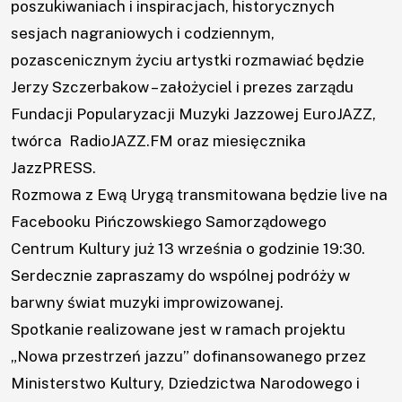
poszukiwaniach i inspiracjach, historycznych
Konkursy
sesjach nagraniowych i codziennym,
pozascenicznym życiu artystki rozmawiać będzie
Projekty
Jerzy Szczerbakow – założyciel i prezes zarządu
Fundacji Popularyzacji Muzyki Jazzowej EuroJAZZ,
Praca
twórca
RadioJAZZ.FM
oraz miesięcznika
Rozeznanie
JazzPRESS.
Rozmowa z Ewą Urygą transmitowana będzie live na
rynku
Facebooku Pińczowskiego Samorządowego
Kontakt
Centrum Kultury już 13 września o godzinie 19:30.
Serdecznie zapraszamy do wspólnej podróży w
barwny świat muzyki improwizowanej.
Spotkanie realizowane jest w ramach projektu
„Nowa przestrzeń jazzu” dofinansowanego przez
Ministerstwo Kultury, Dziedzictwa Narodowego i