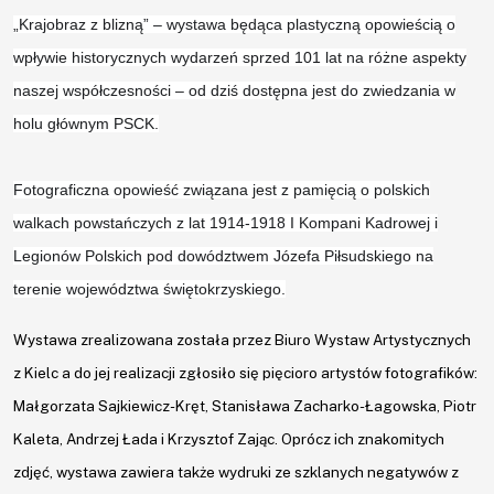
„Krajobraz z blizną” – wystawa będąca plastyczną opowieścią o
wpływie historycznych wydarzeń sprzed 101 lat na różne aspekty
naszej współczesności – od dziś dostępna jest do zwiedzania w
Aktualności
holu głównym PSCK.
Aktualności
Fotograficzna opowieść związana jest z pamięcią o polskich
UTW
walkach powstańczych z lat 1914-1918 I Kompani Kadrowej i
Legionów Polskich pod dowództwem Józefa Piłsudskiego na
terenie województwa
świętokrzyskiego.
O
nas
Wystawa zrealizowana została przez Biuro Wystaw Artystycznych
z Kielc a do jej realizacji zgłosiło się pięcioro artystów fotografików:
Kadra
Małgorzata Sajkiewicz-Kręt, Stanisława Zacharko-Łagowska, Piotr
Kaleta, Andrzej Łada i Krzysztof Zając. Oprócz ich znakomitych
Zajęcia
zdjęć, wystawa zawiera także wydruki ze szklanych negatywów z