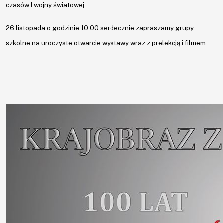
czasów I wojny światowej.
Wydarzenia
26 listopada o godzinie 10:00 serdecznie zapraszamy grupy
Konkursy
szkolne na uroczyste otwarcie wystawy wraz z prelekcją i filmem.
Projekty
Praca
Rozeznanie
rynku
Kontakt