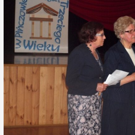
Wydarzenia
Konkursy
Projekty
Praca
Rozeznanie
rynku
Kontakt