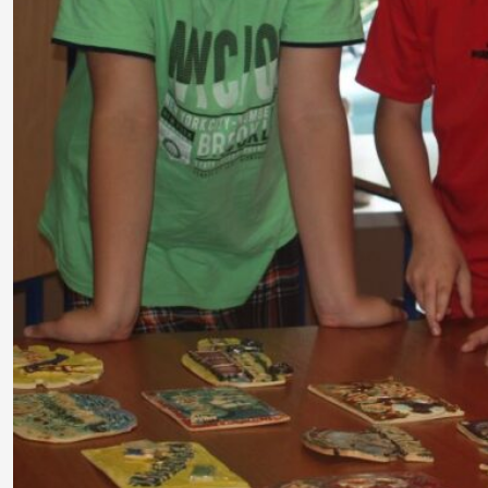
Aktualności
UTW
O
nas
Kadra
Zajęcia
Wydarzenia
Konkursy
Projekty