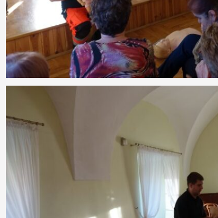
O
nas
Kadra
Zajęcia
Wydarzenia
Konkursy
Projekty
Praca