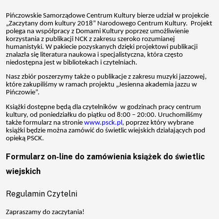
×
Pińczowskie Samorządowe Centrum Kultury bierze udział w projekcie
„Zaczytany dom kultury 2018” Narodowego Centrum Kultury. Projekt
polega na współpracy z Domami Kultury poprzez umożliwienie
korzystania z publikacji NCK z zakresu szeroko rozumianej
humanistyki. W pakiecie pozyskanych dzięki projektowi publikacji
znalazła się literatura naukowa i specjalistyczna, która często
niedostępna jest w bibliotekach i czytelniach.
Aktualności
Nasz zbiór poszerzymy także o publikacje z zakresu muzyki jazzowej,
które zakupiliśmy w ramach projektu „Jesienna akademia jazzu w
Pińczowie”.
Aktualności
Książki dostępne będą dla czytelników w godzinach pracy centrum
kultury, od poniedziałku do piątku od 8:00 – 20:00. Uruchomiliśmy
UTW
także formularz na stronie
www.psck.pl
, poprzez który wybrane
książki będzie można zamówić do świetlic wiejskich działających pod
opieką PSCK.
O
Formularz on-line do zamówienia książek do świetlic
wiejskich
nas
Regulamin Czytelni
Kadra
Zapraszamy do zaczytania!