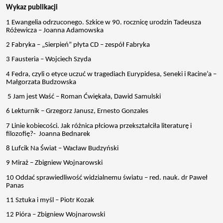
Wykaz publikacji
Zajęcia
1 Ewangelia odrzuconego. Szkice w 90. rocznicę urodzin Tadeusza
Różewicza – Joanna Adamowska
Wydarzenia
2 Fabryka – „Sierpień” płyta CD – zespół Fabryka
3 Fausteria – Wojciech Szyda
Konkursy
4 Fedra, czyli o etyce uczuć w tragediach Eurypidesa, Seneki i Racine’a –
Małgorzata Budzowska
Projekty
5 Jam jest Waść – Roman Ćwiękała, Dawid Samulski
6 Lekturnik – Grzegorz Janusz, Ernesto Gonzales
Praca
7 Linie kobiecości. Jak różnica płciowa przekształciła literaturę i
filozofię?- Joanna Bednarek
Rozeznanie
8 Lufcik Na Świat – Wacław Budzyński
rynku
9 Miraż – Zbigniew Wojnarowski
10 Oddać sprawiedliwość widzialnemu światu – red. nauk. dr Paweł
Panas
Kontakt
11 Sztuka i myśl – Piotr Kozak
12 Pióra – Zbigniew Wojnarowski