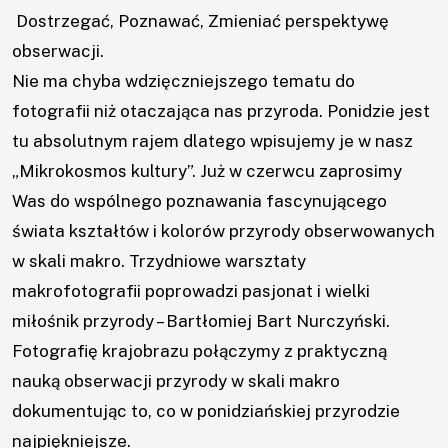
×
Dostrzegać,
Poznawać,
Zmieniać perspektywę
obserwacji.
Nie ma chyba wdzięczniejszego tematu do
fotografii niż otaczająca nas przyroda. Ponidzie jest
Aktualności
tu absolutnym rajem dlatego wpisujemy je w nasz
„Mikrokosmos kultury”. Już w czerwcu zaprosimy
Aktualności
Was do wspólnego poznawania fascynującego
UTW
świata kształtów i kolorów przyrody obserwowanych
w skali makro. Trzydniowe warsztaty
O
makrofotografii poprowadzi pasjonat i wielki
nas
miłośnik przyrody – Bartłomiej Bart Nurczyński.
Fotografię krajobrazu połączymy z praktyczną
Kadra
nauką obserwacji przyrody w skali makro
dokumentując to, co w ponidziańskiej przyrodzie
Zajęcia
najpiękniejsze.