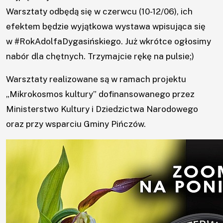
Warsztaty odbędą się w czerwcu (10-12/06), ich
Wydarzenia
efektem będzie wyjątkowa wystawa wpisująca się
w
#RokAdolfaDygasińskiego
. Już wkrótce ogłosimy
Konkursy
nabór dla chętnych. Trzymajcie rękę na pulsie;)
Projekty
Warsztaty realizowane są w ramach projektu
„Mikrokosmos kultury” dofinansowanego przez
Praca
Ministerstwo Kultury i Dziedzictwa Narodowego
oraz przy wsparciu Gminy Pińczów.
Rozeznanie
rynku
Kontakt