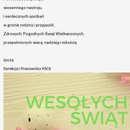
wiosennego nastroju,
Aktualności
i serdecznych spotkań
w gronie rodziny i przyjaciół.
Aktualności
Zdrowych, Pogodnych Świąt Wielkanocnych,
UTW
przepełnionych wiarą, nadzieją i miłością
życzą
O
Dyrekcja i Pracownicy PSCK
nas
Kadra
Zajęcia
Wydarzenia